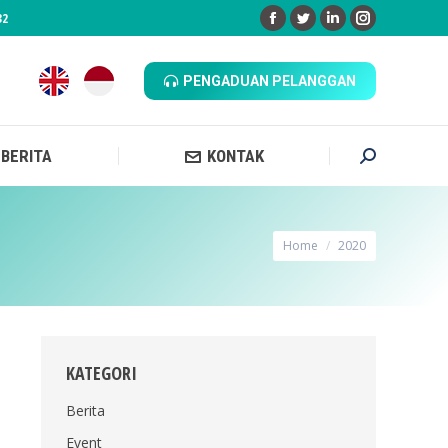
32
Facebook
Twitter
Linkedin
Instagram
 BERITA
KONTAK
Search:
PENGADUAN PELANGGAN
 BERITA
KONTAK
Search:
You are here:
Home
2020
KATEGORI
Berita
Event