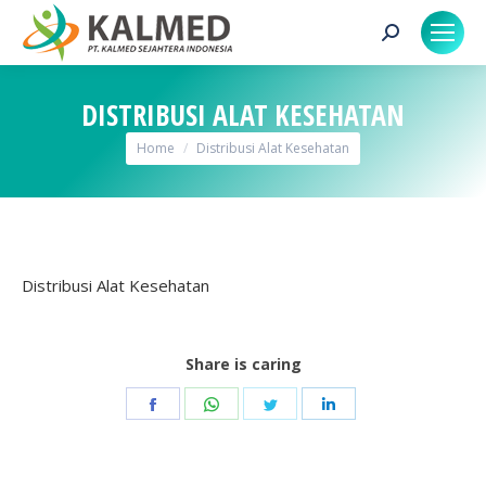
Search:
DISTRIBUSI ALAT KESEHATAN
You are here:
Home
Distribusi Alat Kesehatan
Distribusi Alat Kesehatan
Share is caring
Share
Share
Share
Share
on
on
on
on
Facebook
WhatsApp
Twitter
LinkedIn